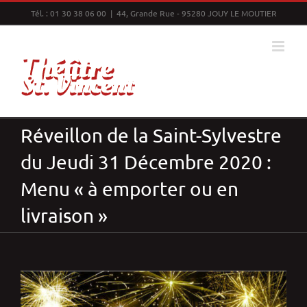
Passer
Tél. : 01 30 38 06 00 | 44, Grande Rue - 95280 JOUY LE MOUTIER
au
contenu
Réveillon de la Saint-Sylvestre
du Jeudi 31 Décembre 2020 :
Menu « à emporter ou en
livraison »
Voir
l'image
agrandie