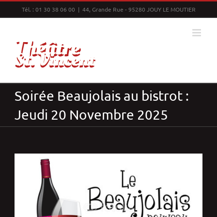
Passer
Tél. : 01 30 38 06 00 | 44, Grande Rue - 95280 JOUY LE MOUTIER
au
contenu
Soirée Beaujolais au bistrot :
Jeudi 20 Novembre 2025
Voir
l'image
agrandie