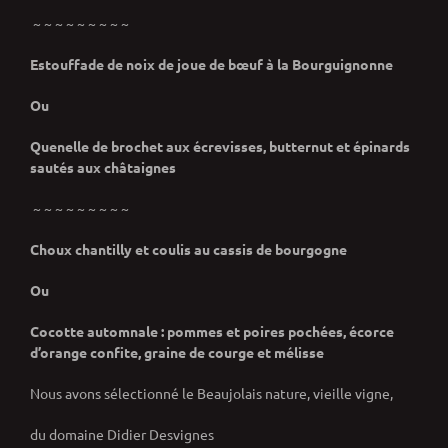
~ ~ ~ ~ ~ ~ ~ ~ ~
Estouffade de noix de joue de bœuf à
la Bourguignonne
Ou
Quenelle de brochet aux écrevisses, b
utternut et épinards
sautés aux châtaignes
~ ~ ~ ~ ~ ~ ~ ~ ~
Choux chantilly et coulis au cassis de
bourgogne
Ou
Cocotte automnale : pommes et poires pochées, é
corce
d’orange confite, graine de courge et m
élisse
Nous avons sélectionné le Beaujolais nature, vieille vigne,
du domaine Didier Desvignes