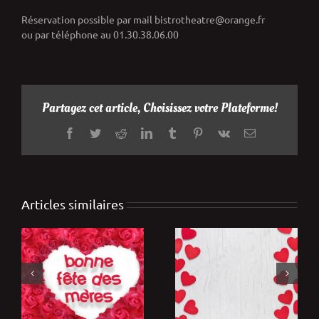
Réservation possible par mail bistrotheatre@orange.fr
ou par téléphone au 01.30.38.06.00
Partagez cet article, Choisissez votre Plateforme!
Facebook
Twitter
Reddit
LinkedIn
Tumblr
Pinterest
Vk
Email
Articles similaires
de
Dîner « Spécial
Déjeuner « Fêtes de
Saint Valentin » :
Mères » :
i
Samedi 14 Févier
Dimanche 25 Mai
2026
2025